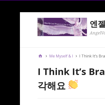
엔
AngelV
Me Myself & I
I Think It’
I Think It’s
각해요