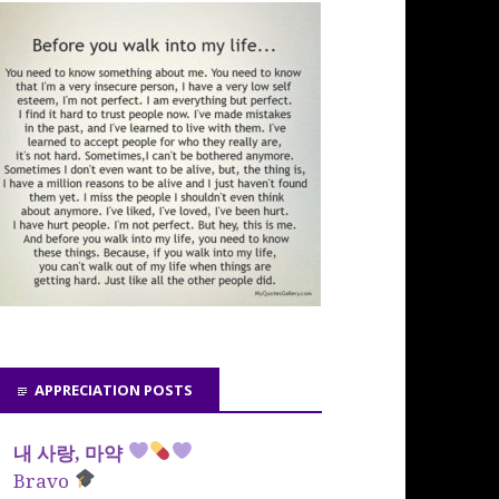
APPRECIATION POSTS
내 사랑, 마약
Bravo