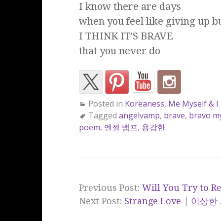
I know there are days
when you feel like giving up b
I THINK IT’S BRAVE
that you never do
Posted in
Koreaness
,
Me Myself & I
Tagged
angelvamp
,
brave
,
bravo my
poem
,
엔젤 뱀프
,
용감한
Previous Post:
Will You Try to 
Next Post:
Strange Love | 이상