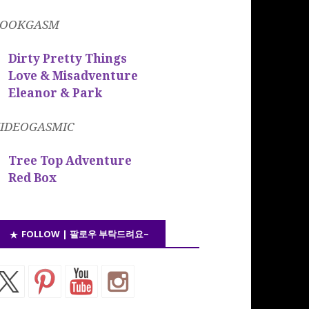
BOOKGASM
Dirty Pretty Things
Love & Misadventure
Eleanor & Park
IDEOGASMIC
Tree Top Adventure
Red Box
FOLLOW | 팔로우 부탁드려요~