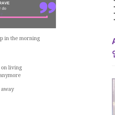
 up in the morning
 on living
o anymore
h away