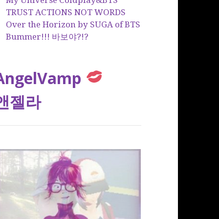
TRUST ACTIONS NOT WORDS
Over the Horizon by SUGA of BTS
Bummer!!! 바보야?!?
AngelVamp
앤젤라