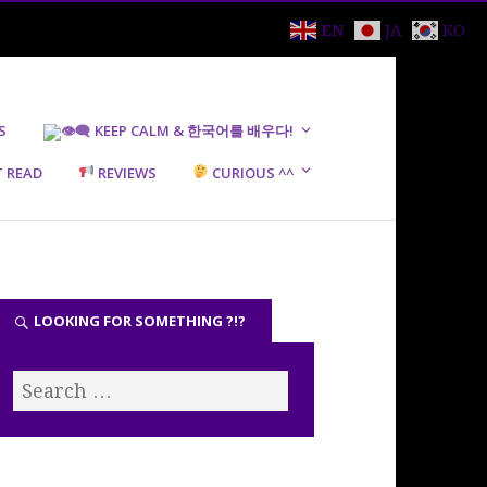
EN
JA
KO
S
KEEP CALM & 한국어를 배우다!
 READ
REVIEWS
CURIOUS ^^
LOOKING FOR SOMETHING ?!?