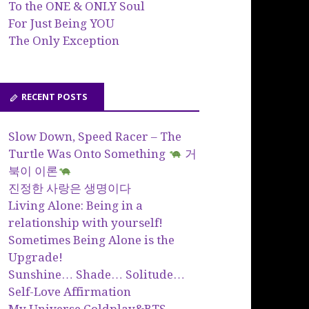
To the ONE & ONLY Soul
For Just Being YOU
The Only Exception
RECENT POSTS
Slow Down, Speed Racer – The
Turtle Was Onto Something
거
북이 이론
진정한 사랑은 생명이다
Living Alone: Being in a
relationship with yourself!
Sometimes Being Alone is the
Upgrade!
Sunshine… Shade… Solitude…
Self-Love Affirmation
My Universe Coldplay&BTS