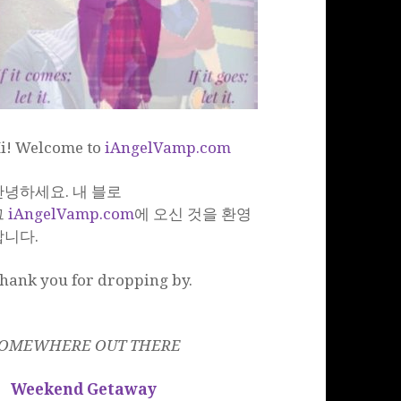
i! Welcome to
iAngelVamp.com
안녕하세요. 내 블로
그
iAngelVamp.com
에 오신 것을 환영
합니다.
hank you for dropping by.
OMEWHERE OUT THERE
Weekend Getaway