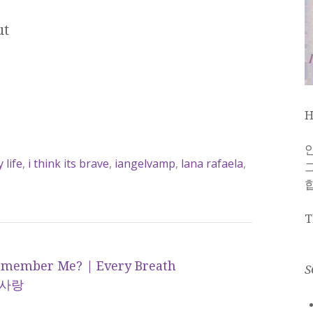
ut
H
 life
,
i think its brave
,
iangelvamp
,
lana rafaela
,
T
Remember Me? | Every Breath
S
한 사랑